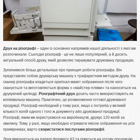
Блокноти
Бланки, Журнали
Фірмові бланки та конверти
Флаєри, буклети, листівки
Друк на різографі
– один із основних напрямків нашої діяльності з якої ми
Пластикові картки
розпочинали. Сьогодні різограф - це не лише популярний, а й досить
актуальний спосіб друку, який дозволяє тиражувати друковану продукцію.
Папки
Зупинимося більш детальніше про принцип роботи різографа. Він
Наклейки, стікери
представляє собою друкарську машину з трафаретним методом друку. На
Меню
сканер різографа кладеться оригінал макет зображення після чого
сканується та виготовляється форма з «майстер-плівки» та наноситься на
Книги, брошури, методичні посібники
друкуючий циліндр.
Різографічний друк
досить часто використовують як
копіювальну машину. Практично, це розмноження готової друкованої
ПОСЛУГИ
продукції. Різограф необхідний у тому разі, якщо є потреба у великій
кількості копій одного і того ж документу або друкованої продукції.
Брошурування
Різограф, яким ми користуємося на виробництві, друкує 120 копій за
хвилину. Тому, у разі, якщо необхідно отримати якісне зображення на усіх
Бігування
примірниках, варто
скористатися послугами різографії
.
Висічка
Друк виконується на папері формату А3 та ріжеться на готову продукцію.