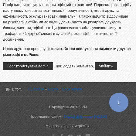
Папір використовується тільки офісний та газетний. Перевага різографії у
Ламінування
наступному: оперативності, високій продуктивності, якості друку та
Різограф
економічності, оскільки витрати мінімальні, а також відбиткі віддруковані
на різографі є стійкими до води. Досить часто на різографі друкують
Тиснення
бланки, листівки, афіші і т.п. Цифрова електроніка сучасного типу та
трафаретний друк об'єднані в сучасній різографії, практично, це її
Цифровий друк
досягнення.
Широкоформатний друк
Наша друкарня пропонує
скористайтеся послугою та замовити друк на
Офсетний друк
різографі в м. Рівне.
Дизайн
блоґ користувача admin
Щоб додати коментар,
увійдіть
ПОРТФОЛІО
ОПЛАТА І ДОСТАВКА
ГОЛОВНА
»
БЛОҐИ
»
БЛОҐ ADMIN
ВИ Є ТУТ
СТАТТІ
КНОПКА
ЗВ'ЯЗКУ
Copyright © 2020 VPM
ПРАЙСИ
Просування сайту -
Digital-агентство [inClick]
КОНТАКТИ
Ми в соціальних мережах: