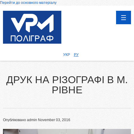
Перейти до основного матеріалу
ГОЛОВНА
ПРОДУКЦІЯ
УКР
РУ
Афіші, Плакати
Каталоги
ДРУК НА РІЗОГРАФІ В М.
Календарі
РІВНЕ
Запрошення, вітальні листівки
Друк на чашках
Дипломи, сертифікати та грамоти
Візитки
Опубліковано
admin
November 03, 2016
Воблери
Бірки та етикетки