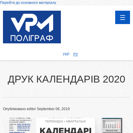
Перейти до основного матеріалу
ГОЛОВНА
ПРОДУКЦІЯ
УКР
РУ
Афіші, Плакати
Каталоги
ДРУК КАЛЕНДАРІВ 2020
Календарі
Запрошення, вітальні листівки
Друк на чашках
Дипломи, сертифікати та грамоти
Опубліковано
editor
September 06, 2019
Візитки
Воблери
Бірки та етикетки