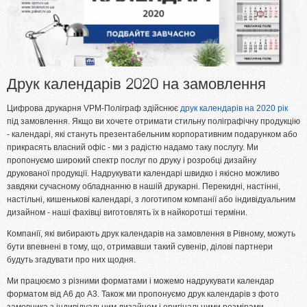
Блокноти
Бланки, Журнали
Фірмові бланки та конверти
Друк календарів 2020 на замовлення
Флаєри, буклети, листівки
Цифрова друкарня VPM-Поліграф здійснює
друк календарів на 2020 рік
Пластикові картки
під замовлення. Якщо ви хочете отримати стильну поліграфічну продукцію
- календарі, які стануть презентабельним корпоративним подарунком або
Папки
прикрасять власний офіс - ми з радістю надамо таку послугу. Ми
Наклейки, стікери
пропонуємо широкий спектр послуг по друку і розробці дизайну
друкованої продукції. Надрукувати календарі швидко і якісно можливо
Меню
завдяки сучасному обладнанню в нашій друкарні. Перекидні, настінні,
Книги, брошури, методичні посібники
настільні, кишенькові календарі, з логотипом компанії або індивідуальним
дизайном - наші фахівці виготовлять їх в найкоротші терміни.
ПОСЛУГИ
Компанії, які вибирають друк календарів на замовлення в Рівному, можуть
бути впевнені в тому, що, отримавши такий сувенір, ділові партнери
Брошурування
будуть згадувати про них щодня.
Бігування
Ми працюємо з різними форматами і можемо надрукувати календар
форматом від А6 до А3. Також ми пропонуємо друк календарів з фото
Висічка
замовника з індивідуальним дизайном і оригінальними розмірами.