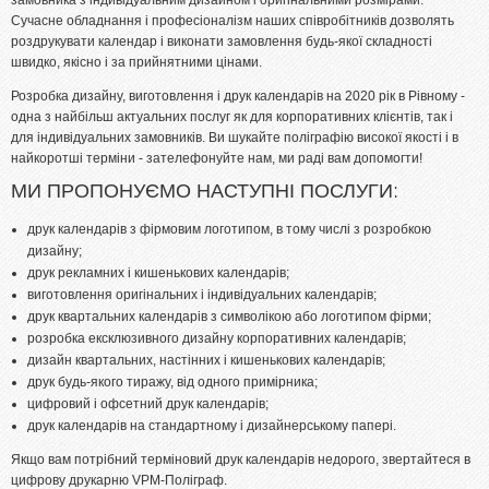
Сучасне обладнання і професіоналізм наших співробітників дозволять
Ламінування
роздрукувати календар і виконати замовлення будь-якої складності
Різограф
швидко, якісно і за прийнятними цінами.
Тиснення
Розробка дизайну, виготовлення і друк календарів на 2020 рік в Рівному -
одна з найбільш актуальних послуг як для корпоративних клієнтів, так і
Цифровий друк
для індивідуальних замовників. Ви шукайте поліграфію високої якості і в
Широкоформатний друк
найкоротші терміни - зателефонуйте нам, ми раді вам допомогти!
МИ ПРОПОНУЄМО НАСТУПНІ ПОСЛУГИ:
Офсетний друк
Дизайн
друк календарів з фірмовим логотипом, в тому числі з розробкою
дизайну;
ПОРТФОЛІО
друк рекламних і кишенькових календарів;
виготовлення оригінальних і індивідуальних календарів;
ОПЛАТА І ДОСТАВКА
друк квартальних календарів з символікою або логотипом фірми;
розробка ексклюзивного дизайну корпоративних календарів;
СТАТТІ
дизайн квартальних, настінних і кишенькових календарів;
друк будь-якого тиражу, від одного примірника;
ПРАЙСИ
цифровий і офсетний друк календарів;
друк календарів на стандартному і дизайнерському папері.
КОНТАКТИ
Якщо вам потрібний терміновий друк календарів недорого, звертайтеся в
цифрову друкарню VPM-Поліграф.