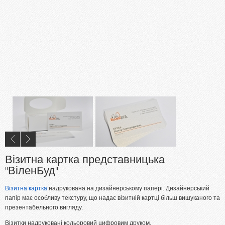
Візитна картка представницька
"ВіленБуд"
Візитна картка
надрукована на дизайнерському папері. Дизайнерський
папір має особливу текстуру, що надає візитній картці більш вишуканого та
презентабельного вигляду.
Візитки надруковані кольоровий цифровим друком.