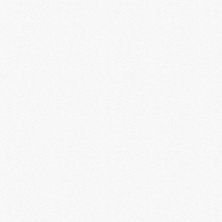
Ламінування
Різограф
Тиснення
Цифровий друк
Широкоформатний друк
Офсетний друк
Дизайн
ПОРТФОЛІО
ОПЛАТА І ДОСТАВКА
СТАТТІ
ПРАЙСИ
КОНТАКТИ