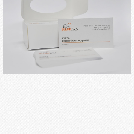
Блокноти
Бланки, Журнали
Фірмові бланки та конверти
Флаєри, буклети, листівки
Пластикові картки
Папки
Наклейки, стікери
Меню
Книги, брошури, методичні посібники
ПОСЛУГИ
Брошурування
Бігування
Висічка