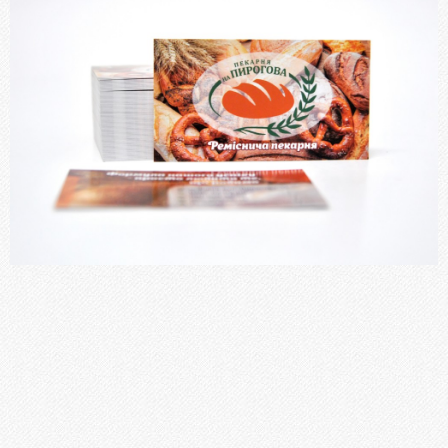
Блокноти
Бланки, Журнали
Фірмові бланки та конверти
Флаєри, буклети, листівки
Пластикові картки
Папки
Наклейки, стікери
Меню
Книги, брошури, методичні посібники
ПОСЛУГИ
Брошурування
Бігування
Висічка