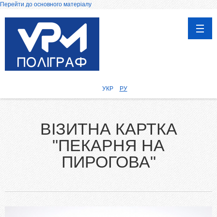
Перейти до основного матеріалу
ГОЛОВНА
ПРОДУКЦІЯ
УКР
РУ
Афіші, Плакати
Каталоги
ВІЗИТНА КАРТКА
Календарі
"ПЕКАРНЯ НА
Запрошення, вітальні листівки
Друк на чашках
ПИРОГОВА"
Дипломи, сертифікати та грамоти
Візитки
Воблери
Бірки та етикетки