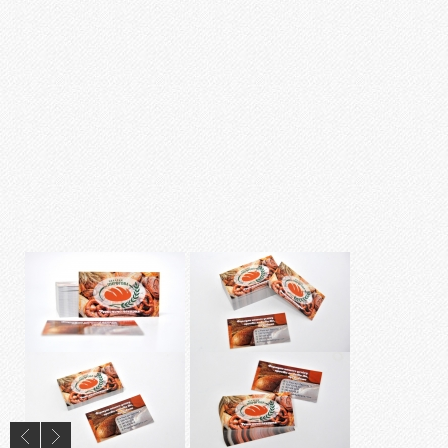
Ламінування
Різограф
Тиснення
Цифровий друк
Широкоформатний друк
Офсетний друк
Дизайн
ПОРТФОЛІО
ОПЛАТА І ДОСТАВКА
СТАТТІ
ПРАЙСИ
КОНТАКТИ