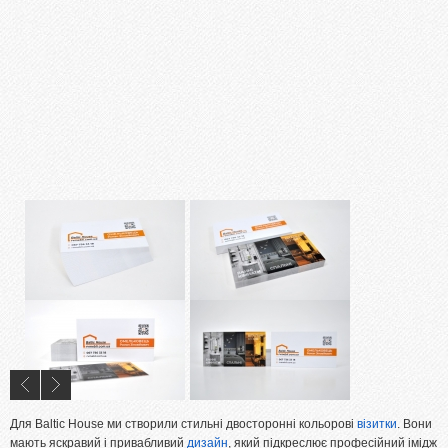
Ламінування
Різограф
Тиснення
Цифровий друк
Широкоформатний друк
Офсетний друк
Дизайн
ПОРТФОЛІО
ОПЛАТА І ДОСТАВКА
СТАТТІ
ПРАЙСИ
КОНТАКТИ
Для Baltic House ми створили стильні двосторонні кольорові
візитки
. Вони
мають яскравий і привабливий
дизайн
, який підкреслює професійний імідж