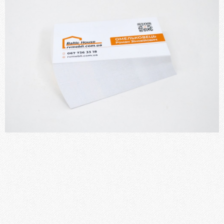
Блокноти
Бланки, Журнали
Фірмові бланки та конверти
Флаєри, буклети, листівки
Пластикові картки
Папки
Наклейки, стікери
Меню
Книги, брошури, методичні посібники
ПОСЛУГИ
Брошурування
Бігування
Висічка