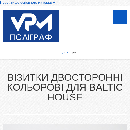
Перейти до основного матеріалу
ГОЛОВНА
ПРОДУКЦІЯ
УКР
РУ
Афіші, Плакати
Каталоги
ВІЗИТКИ ДВОСТОРОННІ
Календарі
КОЛЬОРОВІ ДЛЯ BALTIC
Запрошення, вітальні листівки
Друк на чашках
HOUSE
Дипломи, сертифікати та грамоти
Візитки
Воблери
Бірки та етикетки