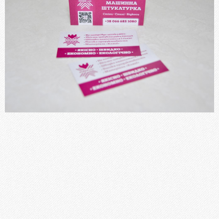
Блокноти
Бланки, Журнали
Фірмові бланки та конверти
Флаєри, буклети, листівки
Пластикові картки
Папки
Наклейки, стікери
Меню
Книги, брошури, методичні посібники
ПОСЛУГИ
Брошурування
Бігування
Висічка