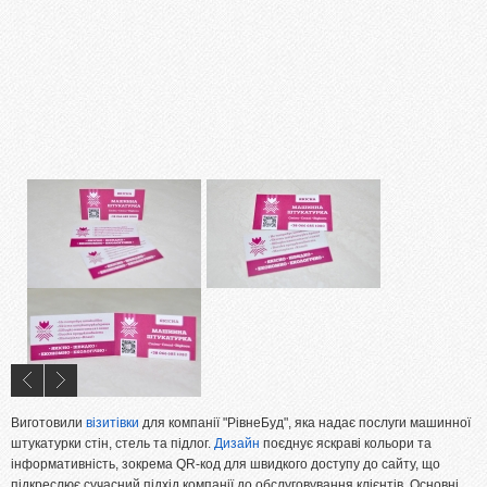
Ламінування
Різограф
Тиснення
Цифровий друк
Широкоформатний друк
Офсетний друк
Дизайн
ПОРТФОЛІО
ОПЛАТА І ДОСТАВКА
СТАТТІ
ПРАЙСИ
Виготовили
візитівки
для компанії "РівнеБуд", яка надає послуги машинної
КОНТАКТИ
штукатурки стін, стель та підлог.
Дизайн
поєднує яскраві кольори та
інформативність, зокрема QR-код для швидкого доступу до сайту, що
підкреслює сучасний підхід компанії до обслуговування клієнтів. Основні