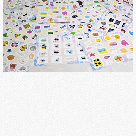
Блокноти
Бланки, Журнали
Фірмові бланки та конверти
Флаєри, буклети, листівки
Пластикові картки
Папки
Наклейки, стікери
Меню
Книги, брошури, методичні посібники
ПОСЛУГИ
Брошурування
Бігування
Висічка