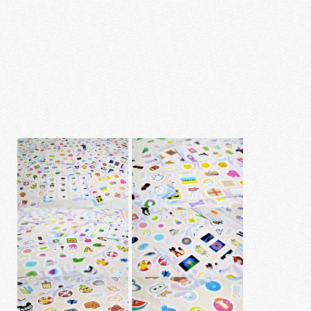
Ламінування
Різограф
Тиснення
Цифровий друк
Широкоформатний друк
Офсетний друк
Дизайн
ПОРТФОЛІО
ОПЛАТА І ДОСТАВКА
СТАТТІ
ПРАЙСИ
КОНТАКТИ