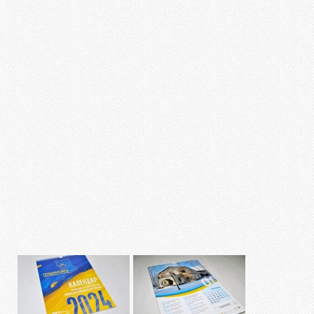
Ламінування
Різограф
Тиснення
Цифровий друк
Широкоформатний друк
Офсетний друк
Дизайн
ПОРТФОЛІО
ОПЛАТА І ДОСТАВКА
СТАТТІ
ПРАЙСИ
КОНТАКТИ