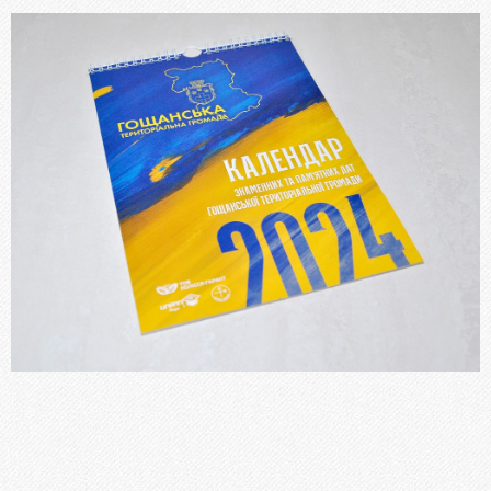
Блокноти
Бланки, Журнали
Фірмові бланки та конверти
Флаєри, буклети, листівки
Пластикові картки
Папки
Наклейки, стікери
Меню
Книги, брошури, методичні посібники
ПОСЛУГИ
Брошурування
Бігування
Висічка