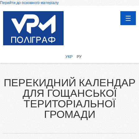
Перейти до основного матеріалу
ГОЛОВНА
ПРОДУКЦІЯ
УКР
РУ
Афіші, Плакати
Каталоги
ПЕРЕКИДНИЙ КАЛЕНДАР
Календарі
ДЛЯ ГОЩАНСЬКОЇ
Запрошення, вітальні листівки
Друк на чашках
ТЕРИТОРІАЛЬНОЇ
Дипломи, сертифікати та грамоти
ГРОМАДИ
Візитки
Воблери
Бірки та етикетки