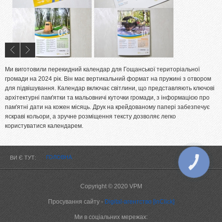
Ми виготовили перекидний календар для Гощанської територіальної
громади на 2024 рік. Він має вертикальний формат на пружині з отвором
для підвішування. Календар включає світлини, що представляють ключові
архітектурні пам'ятки та мальовничі куточки громади, з інформацією про
пам'ятні дати на кожен місяць. Друк на крейдованому папері забезпечує
яскраві кольори, а зручне розміщення тексту дозволяє легко
користуватися календарем.
ГОЛОВНА
ВИ Є ТУТ
КНОПКА
ЗВ'ЯЗКУ
Copyright © 2020 VPM
Просування сайту -
Digital-агентство [inClick]
Ми в соціальних мережах: