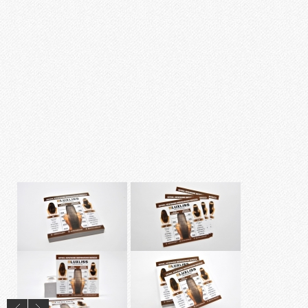
Ламінування
Різограф
Тиснення
Цифровий друк
Широкоформатний друк
Офсетний друк
Дизайн
ПОРТФОЛІО
ОПЛАТА І ДОСТАВКА
СТАТТІ
ПРАЙСИ
КОНТАКТИ