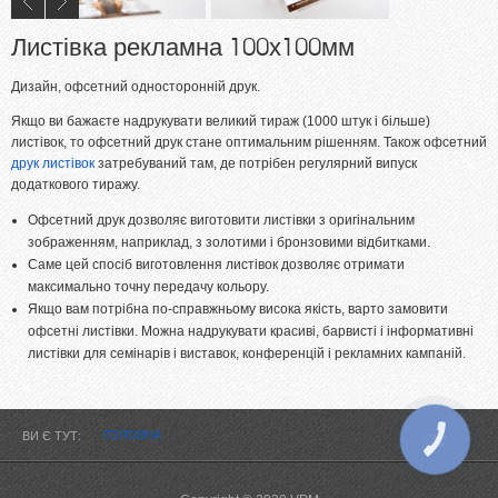
Листівка рекламна 100х100мм
Дизайн, офсетний односторонній друк.
Якщо ви бажаєте надрукувати великий тираж (1000 штук і більше)
листівок, то офсетний друк стане оптимальним рішенням. Також офсетний
друк листівок
затребуваний там, де потрібен регулярний випуск
додаткового тиражу.
Офсетний друк дозволяє виготовити листівки з оригінальним
зображенням, наприклад, з золотими і бронзовими відбитками.
Саме цей спосіб виготовлення листівок дозволяє отримати
максимально точну передачу кольору.
Якщо вам потрібна по-справжньому висока якість, варто замовити
офсетні листівки. Можна надрукувати красиві, барвисті і інформативні
листівки для семінарів і виставок, конференцій і рекламних кампаній.
ГОЛОВНА
ВИ Є ТУТ
КНОПКА
ЗВ'ЯЗКУ