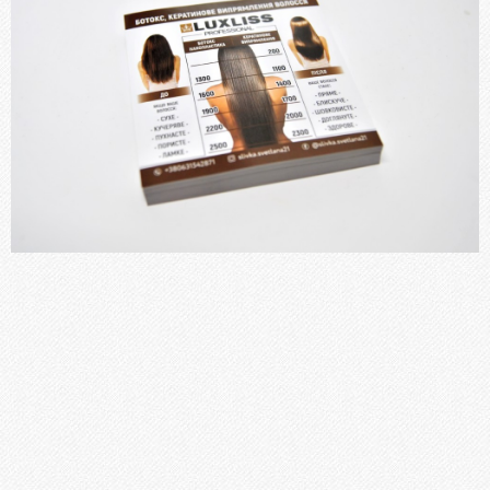
Блокноти
Бланки, Журнали
Фірмові бланки та конверти
Флаєри, буклети, листівки
Пластикові картки
Папки
Наклейки, стікери
Меню
Книги, брошури, методичні посібники
ПОСЛУГИ
Брошурування
Бігування
Висічка