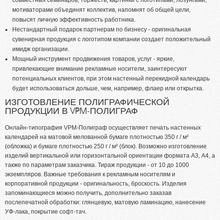
Переплет
мотиваторами объединят коллектив, напомнят об общей цели,
повысят личную эффективность работника.
Офсетная печать
Нестандартный подарок партнерам по бизнесу - оригинальная
сувенирная продукция с логотипом компании создает положительный
Ламинация/Ламинирование
имидж организации.
Дизайн
Мощный инструмент продвижения товаров, услуг - яркие,
привлекающие внимание рекламные носители, заинтересуют
Высечка, порезка
потенциальных клиентов, при этом настенный перекидной календарь
Биговка, фальцовка, перфорация
будет использоваться дольше, чем, например, флаер или открытка.
ИЗГОТОВЛЕНИЕ ПОЛИГРАФИЧЕСКОЙ
ПОРТФОЛИО
ПРОДУКЦИИ В VPM-ПОЛИГРАФ
ОПЛАТА И ДОСТАВКА
Онлайн-типография VPM-Полиграф осуществляет печать настенных
календарей на матовой мелованной бумаге плотностью 350 г / м²
СТАТЬИ
(обложка) и бумаге плотностью 250 г / м² (блок). Возможно изготовление
изделий вертикальной или горизонтальной ориентации формата А3, А4, а
ПРАЙСЫ
также по параметрам заказчика. Тираж продукции - от 10 до 1000
экземпляров. Важные требования к рекламным носителям и
КОНТАКТЫ
корпоративной продукции - оригинальность, броскость. Изделия
запоминающиеся можно получить, дополнительно заказав
послепечатной обработки: глянцевую, матовую ламинацию, нанесение
УФ-лака, покрытие софт-тач.