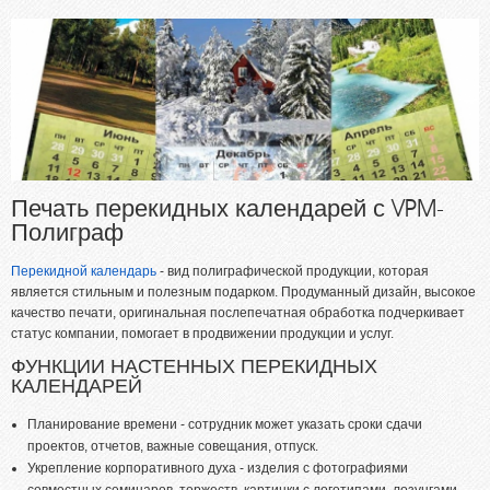
Флаера, буклеты, листовки
Фирменные бланки и конверты
Приглашения, поздравительные открытки
Пластиковые карты
Печать на чашках
Папки
Печать перекидных календарей с VPM-
Наклейки, стикеры
Полиграф
Меню
Перекидной календарь
- вид полиграфической продукции, которая
Книги, брошюры, методические пособия
является стильным и полезным подарком. Продуманный дизайн, высокое
качество печати, оригинальная послепечатная обработка подчеркивает
УСЛУГИ
статус компании, помогает в продвижении продукции и услуг.
ФУНКЦИИ НАСТЕННЫХ ПЕРЕКИДНЫХ
Широкоформатная печать
КАЛЕНДАРЕЙ
Цифровая печать
Планирование времени - сотрудник может указать сроки сдачи
Тиснение
проектов, отчетов, важные совещания, отпуск.
Укрепление корпоративного духа - изделия с фотографиями
Ризограф
совместных семинаров, торжеств, картинки с логотипами, лозунгами,