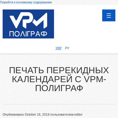
Перейти к основному содержанию
ГЛАВНАЯ
ПРОДУКЦИЯ
УКР
РУ
Каталоги
Календари
ПЕЧАТЬ ПЕРЕКИДНЫХ
Дипломы, сертификаты и грамоты
КАЛЕНДАРЕЙ С VPM-
Воблеры
Визитки
ПОЛИГРАФ
Блокноты
Бланки, Журналы
Афиши, Плакаты
Опубликовано October 16, 2019 пользователем
editor