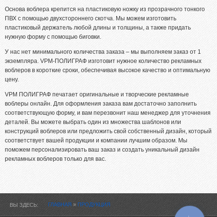
Основа воблера крепится на пластиковую ножку из прозрачного тонкого
Переплет
ПВХ с помощью двухстороннего скотча. Мы можем изготовить
Офсетная печать
пластиковый держатель любой длины и толщины, а также придать
нужную форму с помощью биговки.
Ламинация/Ламинирование
У нас нет минимального количества заказа – мы выполняем заказ от 1
Дизайн
экземпляра. VPM-ПОЛИГРАФ изготовит нужное количество рекламных
Высечка, порезка
воблеров в короткие сроки, обеспечивая высокое качество и оптимальную
цену.
Биговка, фальцовка, перфорация
VPM ПОЛИГРАФ печатает оригинальные и творческие рекламные
воблеры онлайн. Для оформления заказа вам достаточно заполнить
ПОРТФОЛИО
соответствующую форму, и вам перезвонит наш менеджер для уточнения
деталей. Вы можете выбрать один из множества шаблонов или
ОПЛАТА И ДОСТАВКА
конструкций воблеров или предложить свой собственный дизайн, который
соответствует вашей продукции и компании лучшим образом. Мы
СТАТЬИ
поможем персонализировать ваш заказ и создать уникальный дизайн
рекламных воблеров только для вас.
ПРАЙСЫ
КОНТАКТЫ
ГЛАВНАЯ
»
ПРОДУКЦИЯ
ВЫ ЗДЕСЬ