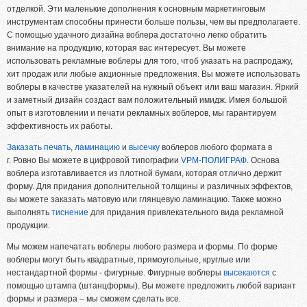
Флаера, буклеты, листовки
отделкой. Эти маленькие дополнения к основным маркетинговым
инструментам способны принести больше пользы, чем вы предполагаете.
Фирменные бланки и конверты
С помощью удачного дизайна воблера достаточно легко обратить
внимание на продукцию, которая вас интересует. Вы можете
Приглашения, поздравительные открытки
использовать рекламные воблеры для того, чтоб указать на распродажу,
Пластиковые карты
хит продаж или любые акционные предложения. Вы можете использовать
воблеры в качестве указателей на нужный объект или ваш магазин. Яркий
Печать на чашках
и заметный дизайн создаст вам положительный имидж. Имея большой
опыт в изготовлении и печати рекламных воблеров, мы гарантируем
Папки
эффективность их работы.
Наклейки, стикеры
Заказать печать
,
ламинацию
и
высечку
воблеров любого формата в
Меню
г. Ровно Вы можете в цифровой типографии
VPM-ПОЛИГРАФ
. Основа
воблера изготавливается из плотной бумаги, которая отлично держит
Книги, брошюры, методические пособия
форму. Для придания дополнительной толщины и различных эффектов,
вы можете заказать матовую или глянцевую ламинацию. Также можно
УСЛУГИ
выполнять
тиснение
для придания привлекательного вида рекламной
продукции.
Широкоформатная печать
Мы можем напечатать воблеры любого размера и формы. По форме
Цифровая печать
воблеры могут быть квадратные, прямоугольные, круглые или
нестандартной формы - фигурные. Фигурные воблеры
высекаются
с
Тиснение
помощью штампа (штанцформы). Вы можете предложить любой вариант
формы и размера – мы сможем сделать все.
Ризограф